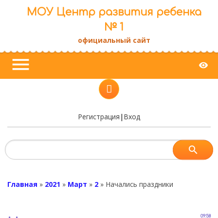
МОУ Центр развития ребенка
№ 1
официальный сайт
menu
visibility
Регистрация
|
Вход
Главная
»
2021
»
Март
»
2
»
Начались праздники
09:58