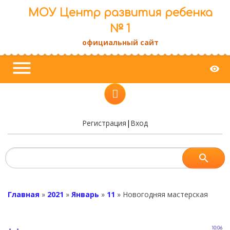
МОУ Центр развития ребенка
№ 1
официальный сайт
menu
visibility
Регистрация
|
Вход
Главная
»
2021
»
Январь
»
11
»
Новогодняя мастерская
10:06